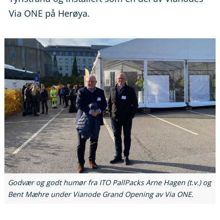
Via ONE på Herøya.
Godvær og godt humør fra ITO PallPacks Arne Hagen (t.v.) og
Bent Mæhre under Vianode Grand Opening av Via ONE.