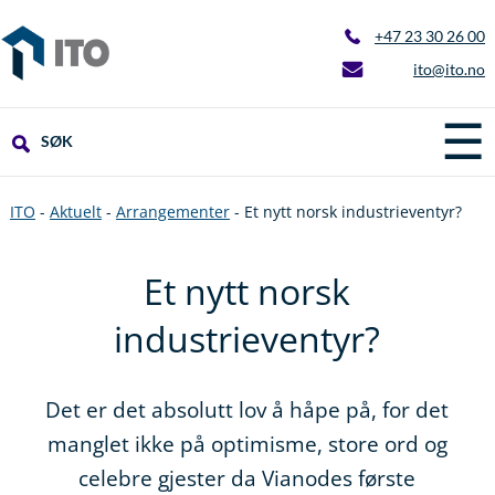
+47 23 30 26 00
ito@ito.no
☰
SØK
ITO
-
Aktuelt
-
Arrangementer
-
Et nytt norsk industrieventyr?
Et nytt norsk
industrieventyr?
Det er det absolutt lov å håpe på, for det
manglet ikke på optimisme, store ord og
celebre gjester da Vianodes første