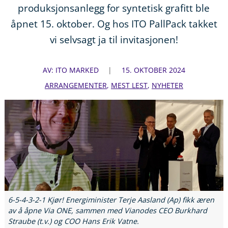
produksjonsanlegg for syntetisk grafitt ble
åpnet 15. oktober. Og hos ITO PallPack takket
vi selvsagt ja til invitasjonen!
AV: ITO MARKED
15. OKTOBER 2024
ARRANGEMENTER
,
MEST LEST
,
NYHETER
6-5-4-3-2-1 Kjør! Energiminister Terje Aasland (Ap) fikk æren
av å åpne Via ONE, sammen med Vianodes CEO Burkhard
Straube (t.v.) og COO Hans Erik Vatne.