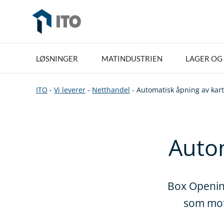
LØSNINGER
MATINDUSTRIEN
LAGER OG 
ITO
-
Vi leverer
-
Netthandel
-
Automatisk åpning av kar
Auto
Box Opening
som mott