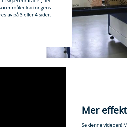
 til skjæreområdet, der
ensorer måler kartongens
s av på 3 eller 4 sider.
Mer effekti
Se denne videoen! M