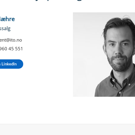
Mæhre
ssalg
ent@ito.no
960 45 551
å LinkedIn