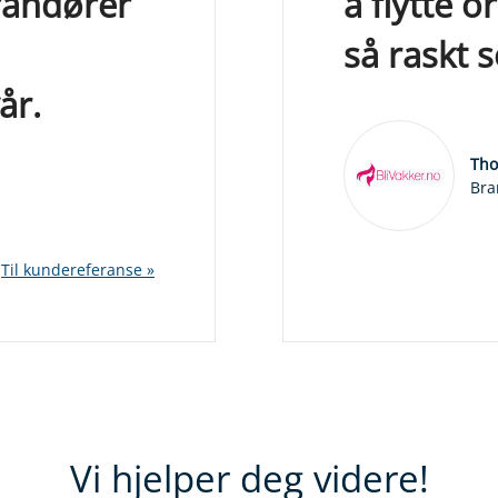
randører
å flytte 
så raskt 
år.
Tho
Bra
Til kundereferanse »
Vi hjelper deg videre!