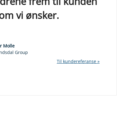
ordrene frem til kunden
som vi ønsker.
r Molle
ndsdal Group
Til kundereferanse »