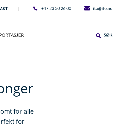
+47 23 30 26 00
ito@ito.no
AKT
PORTASJER
SØK
onger
omt for alle
rfekt for