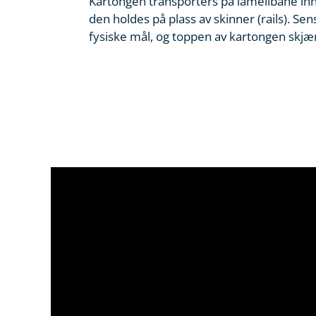
Kartongen transporters på lamellbane inn
den holdes på plass av skinner (rails). S
fysiske mål, og toppen av kartongen skjære