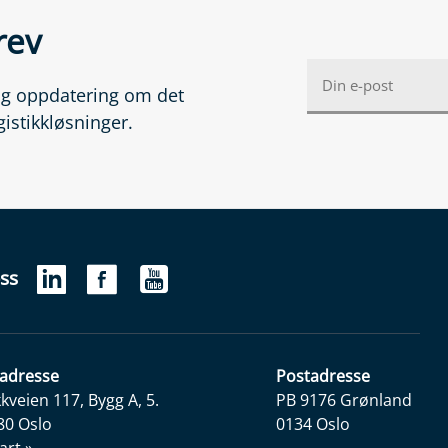
rev
lig oppdatering om det
gistikkløsninger.
ss
adresse
Postadresse
veien 117, Bygg A, 5.
PB 9176 Grønland
80 Oslo
0134 Oslo