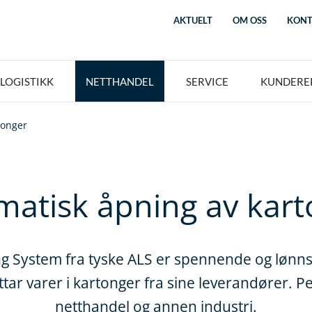
AKTUELT
OM OSS
KONT
LOGISTIKK
NETTHANDEL
SERVICE
KUNDERE
tonger
matisk åpning av kart
 System fra tyske ALS er spennende og lønns
ar varer i kartonger fra sine leverandører. Pe
netthandel og annen industri.