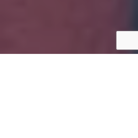
ITO
-
Vi leverer
-
Matindustrien
Ledende løsninger i rustfrie materialer
tilpasset matindustriens krav til hygiene,
effektivitet og nøyaktighet.