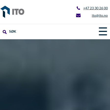
+47 23 30 26 00
ito@ito.no
☰
SØK