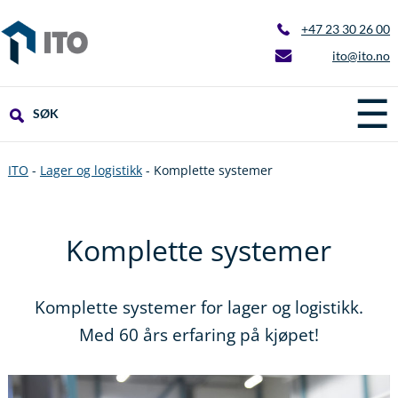
+47 23 30 26 00
ito@ito.no
☰
SØK
ITO
-
Lager og logistikk
-
Komplette systemer
Komplette systemer
Komplette systemer for lager og logistikk.
Med 60 års erfaring på kjøpet!