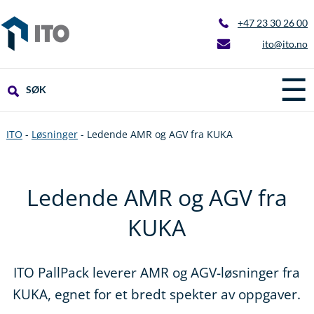
+47 23 30 26 00
ito@ito.no
☰
SØK
ITO
-
Løsninger
-
Ledende AMR og AGV fra KUKA
Ledende AMR og AGV fra
KUKA
ITO PallPack leverer AMR og AGV-løsninger fra
KUKA, egnet for et bredt spekter av oppgaver.