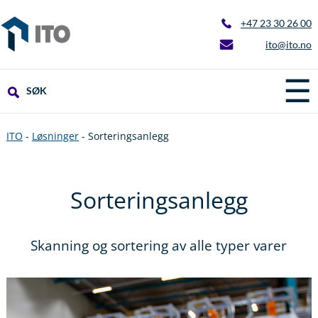
+47 23 30 26 00
ito@ito.no
☰
SØK
ITO
-
Løsninger
-
Sorteringsanlegg
Sorteringsanlegg
Skanning og sortering av alle typer varer