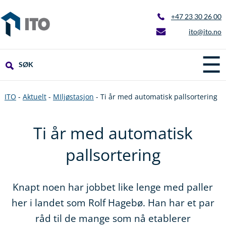
+47 23 30 26 00
ito@ito.no
☰
SØK
ITO
-
Aktuelt
-
MIljøstasjon
-
Ti år med automatisk pallsortering
Ti år med automatisk
pallsortering
Knapt noen har jobbet like lenge med paller
her i landet som Rolf Hagebø. Han har et par
råd til de mange som nå etablerer