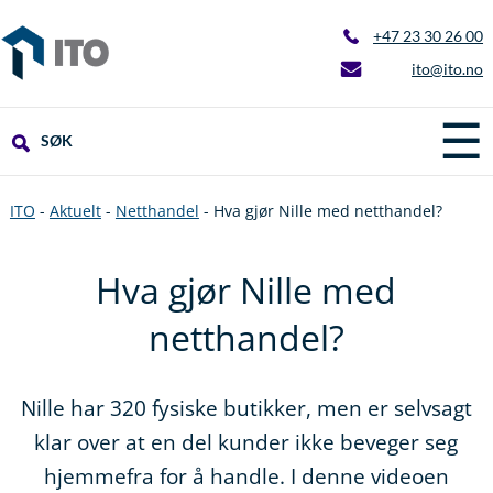
+47 23 30 26 00
ito@ito.no
☰
SØK
ITO
-
Aktuelt
-
Netthandel
-
Hva gjør Nille med netthandel?
Hva gjør Nille med
netthandel?
Nille har 320 fysiske butikker, men er selvsagt
klar over at en del kunder ikke beveger seg
hjemmefra for å handle. I denne videoen