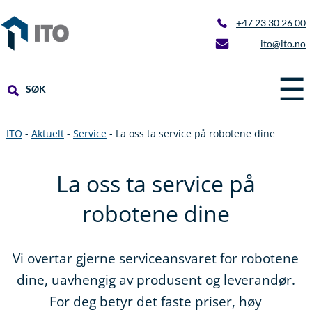
+47 23 30 26 00
ito@ito.no
☰
SØK
ITO
-
Aktuelt
-
Service
-
La oss ta service på robotene dine
La oss ta service på
robotene dine
Vi overtar gjerne serviceansvaret for robotene
dine, uavhengig av produsent og leverandør.
For deg betyr det faste priser, høy