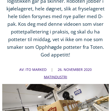
logistikken går på skinner. Roboten jobber i
kjølelageret, hele døgnet, slik at fryselageret
hele tiden forsynes med nye paller med D-
pak. Kos deg med denne videoen som viser
pottetpalletering i praksis, og skal du ha
potteter til middag, vet vi ikke om noe som
smaker som Opphhøgde potteter fra Toten.
God appetitt!
AV: ITO MARKED
26. NOVEMBER 2020
MATINDUSTRI