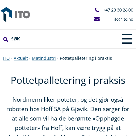
+47 23 30 26 00
ito@ito.no
☰
SØK
ITO
-
Aktuelt
-
Matindustri
-
Pottetpalletering i praksis
Pottetpalletering i praksis
Nordmenn liker poteter, og det gjør også
roboten hos Hoff SA på Gjøvik. Den sørger for
at alle som vil ha de berømte «Opphøgde
potteter» fra Hoff, kan være trygg på at