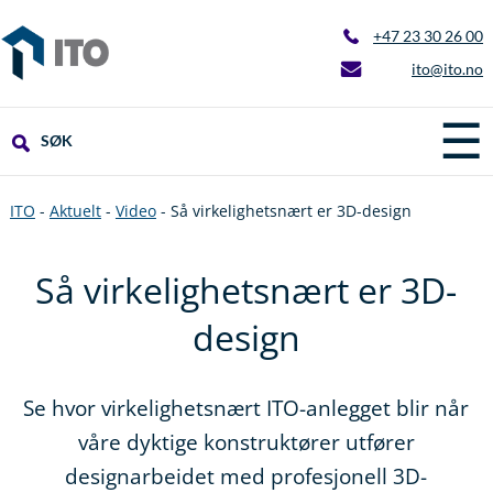
+47 23 30 26 00
ito@ito.no
☰
SØK
ITO
-
Aktuelt
-
Video
-
Så virkelighetsnært er 3D-design
Så virkelighetsnært er 3D-
design
Se hvor virkelighetsnært ITO-anlegget blir når
våre dyktige konstruktører utfører
designarbeidet med profesjonell 3D-