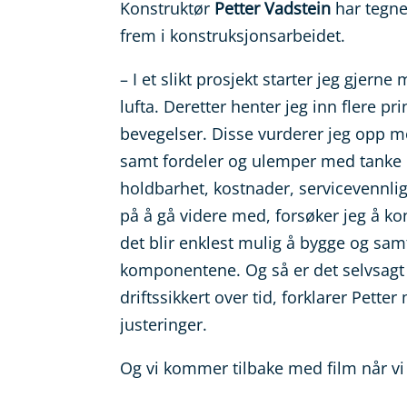
Konstruktør
Petter Vadstein
har tegne
frem i konstruksjonsarbeidet.
– I et slikt prosjekt starter jeg gjer
lufta. Deretter henter jeg inn flere
bevegelser. Disse vurderer jeg opp m
samt fordeler og ulemper med tanke 
holdbarhet, kostnader, servicevennli
på å gå videre med, forsøker jeg å kon
det blir enklest mulig å bygge og samt
komponentene. Og så er det selvsagt vi
driftssikkert over tid, forklarer Pette
justeringer.
Og vi kommer tilbake med film når vi