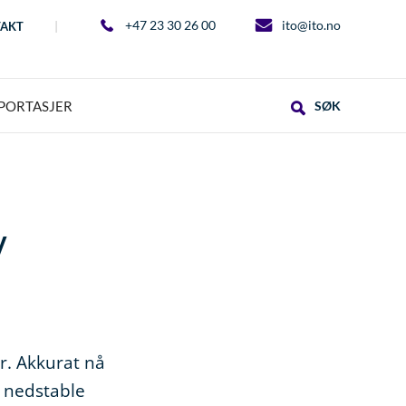
+47 23 30 26 00
ito@ito.no
AKT
PORTASJER
SØK
y
r. Akkurat nå
g nedstable