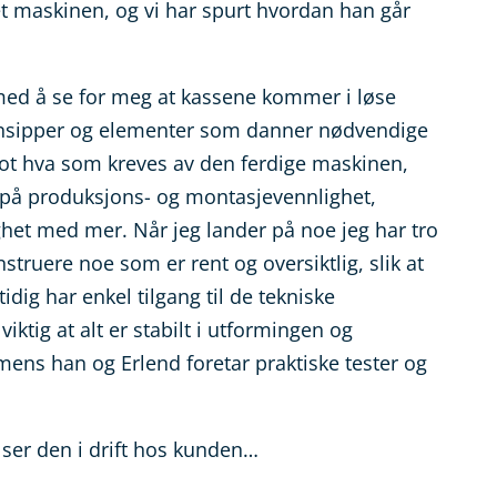
t maskinen, og vi har spurt hvordan han går
ne med å se for meg at kassene kommer i løse
 prinsipper og elementer som danner nødvendige
ot hva som kreves av den ferdige maskinen,
på produksjons- og montasjevennlighet,
ghet med mer. Når jeg lander på noe jeg har tro
struere noe som er rent og oversiktlig, slik at
idig har enkel tilgang til de tekniske
ktig at alt er stabilt i utformingen og
r mens han og Erlend foretar praktiske tester og
 ser den i drift hos kunden…