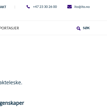
+47 23 30 26 00
ito@ito.no
AKT
PORTASJER
SØK
jakteleske.
genskaper