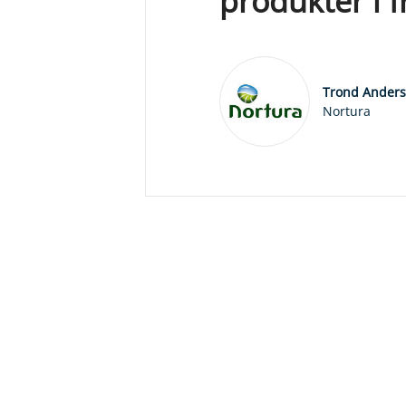
produkter i 
Trond Ander
Nortura