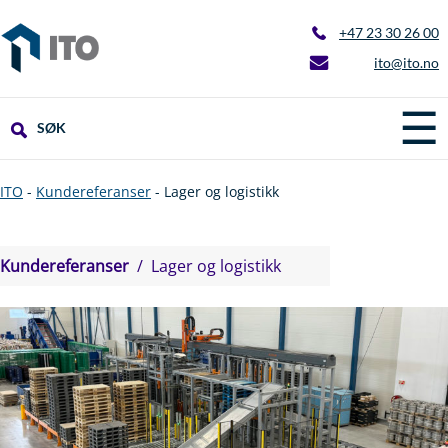
+47 23 30 26 00
ito@ito.no
☰
SØK
ITO
-
Kundereferanser
-
Lager og logistikk
Kundereferanser
/ Lager og logistikk